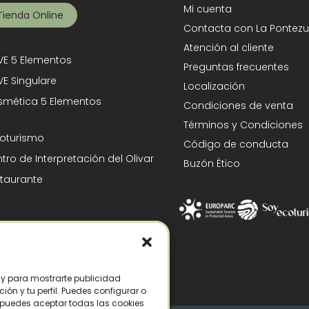
Mi cuenta
Tienda Online
Contacta con La Pontezu
Atención al cliente
E 5 Elementos
Preguntas frecuentes
E Singulare
Localización
mética 5 Elementos
Condiciones de venta
Términos y Condiciones
oturismo
Código de conducta
tro de Interpretación del Olivar
Buzón Ético
taurante
s y para mostrarte publicidad
ón y tu perfil. Puedes configurar o
n puedes aceptar todas las cookies