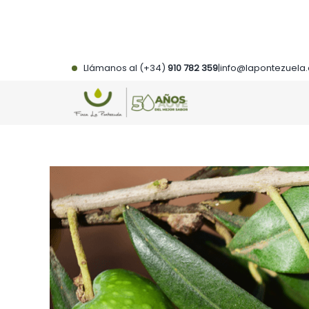
Saltar
al
contenido
Llámanos al (+34)
910 782 359
|
info@lapontezuela