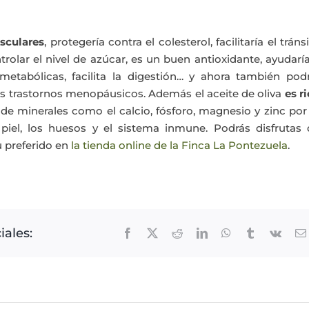
sculares
, protegería contra el colesterol, facilitaría el tráns
ntrolar el nivel de azúcar, es un buen antioxidante, ayudarí
metabólicas, facilita la digestión… y ahora también podr
os trastornos menopáusicos. Además el aceite de oliva
es r
de minerales como el calcio, fósforo, magnesio y zinc por
 piel, los huesos y el sistema inmune. Podrás disfrutas 
u preferido en
la tienda online de la Finca La Pontezuela
.
iales:
Facebook
X
Reddit
LinkedIn
WhatsApp
Tumblr
Vk