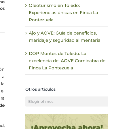
uno
Oleoturismo en Toledo:
os
Experiencias únicas en Finca La
Pontezuela
Ajo y AOVE: Guía de beneficios,
maridaje y seguridad alimentaria
DOP Montes de Toledo: La
excelencia del AOVE Cornicabra de
Finca La Pontezuela
ión
o a
 la
Otros artículos
el
ura
Otros
 de
artículos
ud,