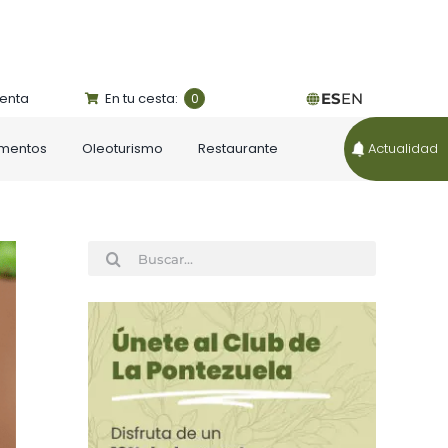
uenta
En tu cesta:
ES
EN
0
ementos
Oleoturismo
Restaurante
Actualidad
Buscar: