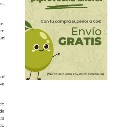
s,
os
nen
ud
 of
ava
do
da
tra
do