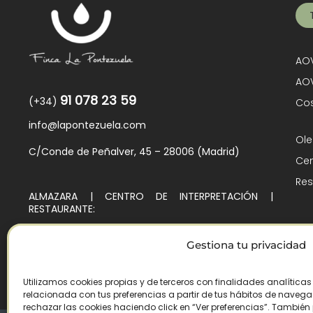
AOV
AOV
91 078 23 59
(+34)
Cos
info@lapontezuela.com
Ole
C/Conde de Peñalver, 45 – 28006 (Madrid)
Cen
Res
ALMAZARA | CENTRO DE INTERPRETACIÓN |
RESTAURANTE:
Ctra. de Villarejo de Montalbán, Km. 4
45140 – Los Navalmorales (Toledo)
Gestiona tu privacidad
Utilizamos cookies propias y de terceros con finalidades analítica
relacionada con tus preferencias a partir de tus hábitos de navegaci
rechazar las cookies haciendo click en “Ver preferencias”. Tambié