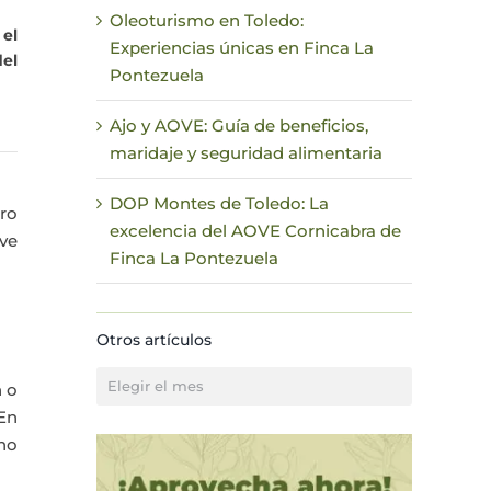
Oleoturismo en Toledo:
 el
Experiencias únicas en Finca La
el
Pontezuela
Ajo y AOVE: Guía de beneficios,
maridaje y seguridad alimentaria
DOP Montes de Toledo: La
ero
excelencia del AOVE Cornicabra de
ave
Finca La Pontezuela
Otros artículos
Otros
n o
artículos
 En
 no