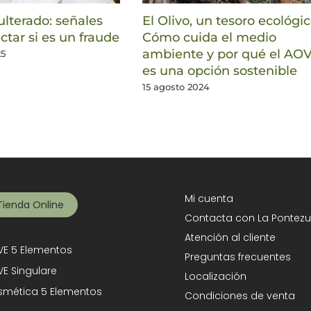
lterado: señales
El Olivo, un tesoro ecológic
ctar si es un fraude
Cómo cuida el medio
ambiente y por qué el AO
25
es una opción sostenible
15 agosto 2024
Mi cuenta
Tienda Online
Contacta con La Pontezu
Atención al cliente
E 5 Elementos
Preguntas frecuentes
E Singulare
Localización
mética 5 Elementos
Condiciones de venta