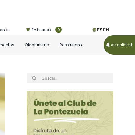
uenta
En tu cesta:
ES
EN
0
ementos
Oleoturismo
Restaurante
Actualidad
Buscar: