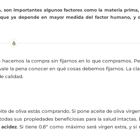
o, son importantes algunos factores como la materia prima,
da que ya depende en mayor medida del factor humano, y d
es hacemos la compra sin fijarnos en lo que compramos. P
 vale la pena conocer en qué cosas debemos fijarnos. La cl
e calidad.
te de oliva estás comprando. Si pone aceite de oliva virge
 todas sus propiedades beneficiosas para la salud intactas.
 acidez
. Si tiene 0.8º como máximo será virgen extra, y si