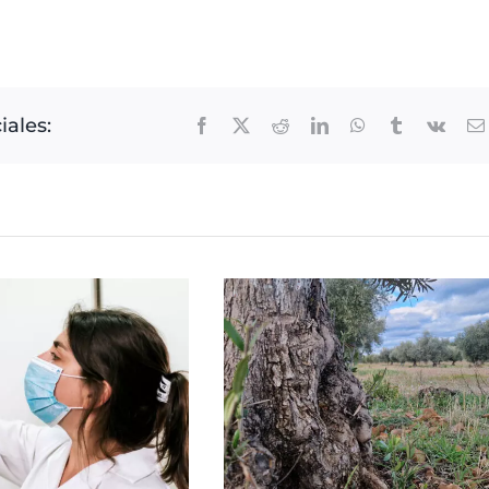
iales:
Facebook
X
Reddit
LinkedIn
WhatsApp
Tumblr
Vk