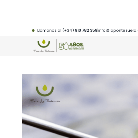
Saltar
al
contenido
Llámanos al (+34)
910 782 359
|
info@lapontezuela