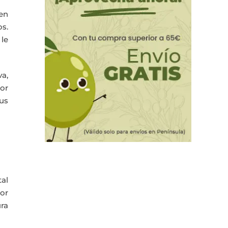
 en
os.
 le
va,
or
tus
tal
por
ura