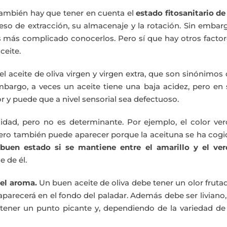
 también hay que tener en cuenta el
estado fitosanitario de
ceso de extracción, su almacenaje y la rotación. Sin embar
s más complicado conocerlos. Pero sí que hay otros facto
ceite.
l aceite de oliva virgen y virgen extra, que son sinónimos
bargo, a veces un aceite tiene una baja acidez, pero en 
r y puede que a nivel sensorial sea defectuoso.
idad, pero no es determinante. Por ejemplo, el color ver
pero también puede aparecer porque la aceituna se ha cog
buen estado si se mantiene entre el amarillo y el ver
e de él.
 el aroma.
Un buen aceite de oliva debe tener un olor fruta
 aparecerá en el fondo del paladar. Además debe ser liviano,
tener un punto picante y, dependiendo de la variedad de 