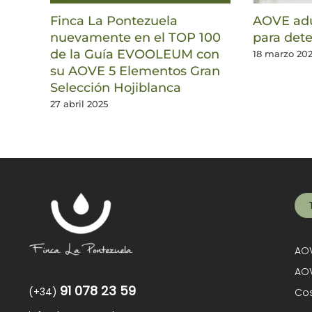
Finca La Pontezuela
AOVE adu
nuevamente en el TOP 100
para dete
de la Guía EVOOLEUM con
18 marzo 20
su AOVE 5 Elementos Gran
Selección Hojiblanca
27 abril 2025
AOV
AOV
91 078 23 59
(+34)
Cos