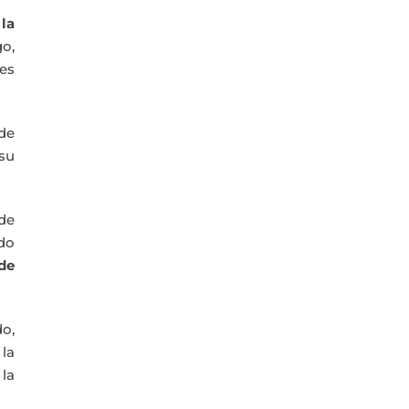
 la
go,
res
 de
su
de
ido
de
do,
 la
la