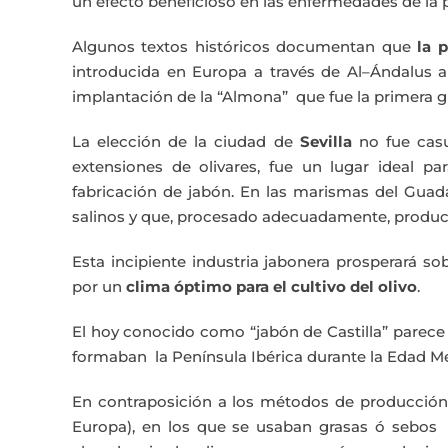
un efecto beneficioso en las enfermedades de la p
Algunos textos históricos documentan que
la 
introducida en Europa a través de Al–Ándalus a f
implantación de la “Almona” que fue la primera gr
La elección de la ciudad de
Sevilla
no fue cas
extensiones de olivares, fue un lugar ideal pa
fabricación de jabón. En las marismas del Guad
salinos y que, procesado adecuadamente, produce
Esta incipiente industria jabonera prosperará so
por un
clima óptimo para el cultivo del olivo
.
El hoy conocido como “jabón de Castilla” parece t
formaban la Península Ibérica durante la Edad Me
En contraposición a los métodos de producción d
Europa), en los que se usaban grasas ó sebos