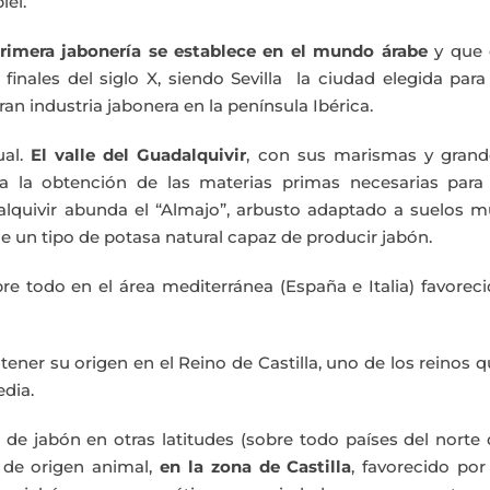
iel.
primera jabonería se establece en el mundo árabe
y que 
inales del siglo X, siendo Sevilla la ciudad elegida para
an industria jabonera en la península Ibérica.
ual.
El valle del Guadalquivir
, con sus marismas y grand
ra la obtención de las materias primas necesarias para 
alquivir abunda el “Almajo”, arbusto adaptado a suelos m
 un tipo de potasa natural capaz de producir jabón.
bre todo en el área mediterránea (España e Italia) favorec
ener su origen en el Reino de Castilla, uno de los reinos 
dia.
e jabón en otras latitudes (sobre todo países del norte 
 de origen animal,
en la zona de Castilla
, favorecido por