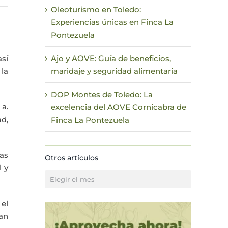
Oleoturismo en Toledo:
Experiencias únicas en Finca La
Pontezuela
así
Ajo y AOVE: Guía de beneficios,
 la
maridaje y seguridad alimentaria
DOP Montes de Toledo: La
 a.
excelencia del AOVE Cornicabra de
ad,
Finca La Pontezuela
tas
Otros artículos
l y
Otros
artículos
el
ían