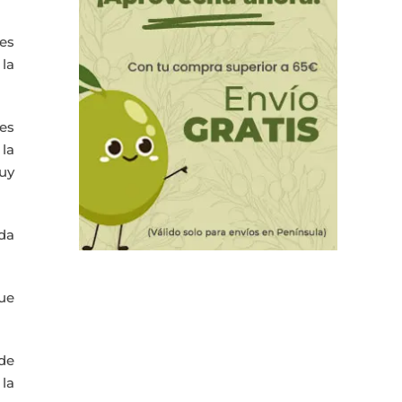
es
 la
es
la
uy
ida
que
de
 la