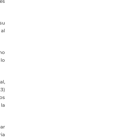
es
 su
 al
ino
lo
al,
23)
os
la
ar
ia