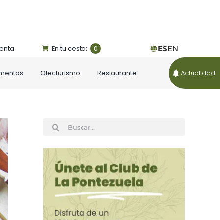
uenta
En tu cesta:
ES
EN
0
ementos
Oleoturismo
Restaurante
Actualidad
Buscar: