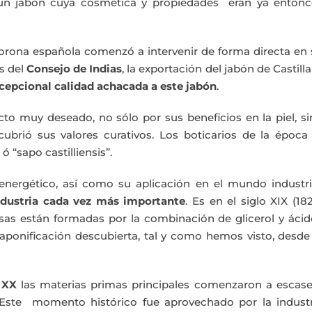
 un jabón cuya cosmética y propiedades eran ya entonc
a corona española comenzó a intervenir de forma directa en
és del
Consejo de Indias
, la exportación del jabón de Castilla
cepcional calidad achacada a este jabón
.
ucto muy deseado, no sólo por sus beneficios en la piel, s
rió sus valores curativos. Los boticarios de la época 
 “sapo castilliensis”.
 energético, así como su aplicación en el mundo industri
ndustria cada vez más importante
. Es en el siglo XIX (18
as están formadas por la combinación de glicerol y ácid
ponificación descubierta, tal y como hemos visto, desde 
 XX
las materias primas principales comenzaron a escase
 Este momento histórico fue aprovechado por la industr