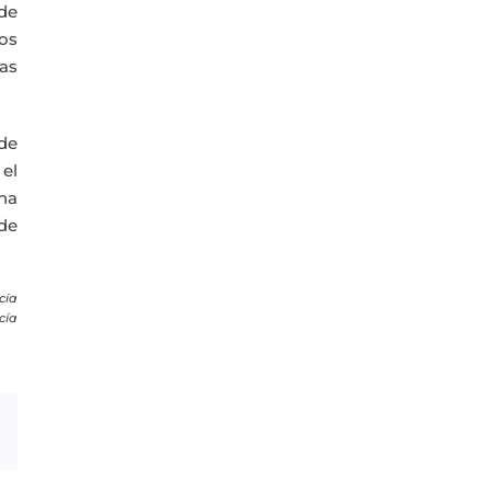
de
los
as
 de
el
 ha
 de
cía
cía
Correo
electrónico