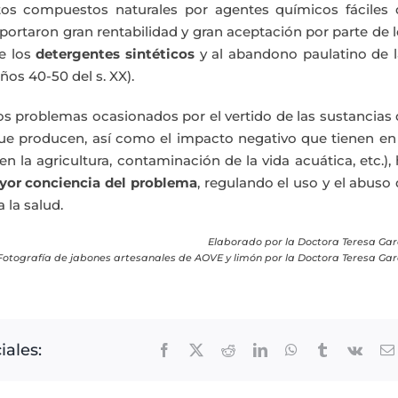
stos compuestos naturales por agentes químicos fáciles 
aportaron gran rentabilidad y gran aceptación por parte de 
e los
detergentes sintéticos
y al abandono paulatino de l
ños 40-50 del s. XX).
os problemas ocasionados por el vertido de las sustancias
e producen, así como el impacto negativo que tienen en 
 la agricultura, contaminación de la vida acuática, etc.),
or conciencia del problema
, regulando el uso y el abuso
 la salud.
Elaborado por la Doctora Teresa Gar
Fotografía de jabones artesanales de AOVE y limón por la Doctora Teresa Gar
iales:
Facebook
X
Reddit
LinkedIn
WhatsApp
Tumblr
Vk