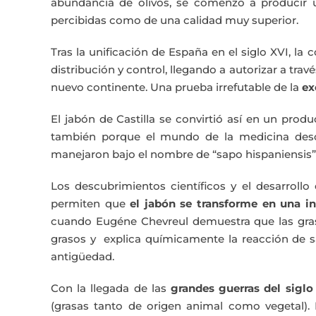
abundancia de olivos, se comenzó a producir
percibidas como de una calidad muy superior.
Tras la unificación de España en el siglo XVI, l
distribución y control, llegando a autorizar a trav
nuevo continente. Una prueba irrefutable de la
ex
El jabón de Castilla se convirtió así en un prod
también porque el mundo de la medicina descub
manejaron bajo el nombre de “sapo hispaniensis” ó
Los descubrimientos científicos y el desarrollo
permiten que
el jabón se transforme en una i
cuando Eugéne Chevreul demuestra que las gras
grasos y explica químicamente la reacción de sa
antigüedad.
Con la llegada de las
grandes guerras del siglo
(grasas tanto de origen animal como vegetal).