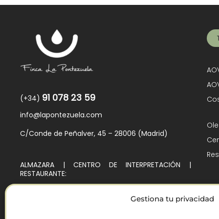
AOV
AOV
91 078 23 59
(+34)
Cos
info@lapontezuela.com
Ole
C/Conde de Peñalver, 45 – 28006 (Madrid)
Cen
Res
ALMAZARA | CENTRO DE INTERPRETACIÓN |
RESTAURANTE:
Ctra. de Villarejo de Montalbán, Km. 4
45140 – Los Navalmorales (Toledo)
Gestiona tu privacidad