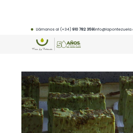
Saltar
al
contenido
Llámanos al (+34)
910 782 359
|
info@lapontezuela