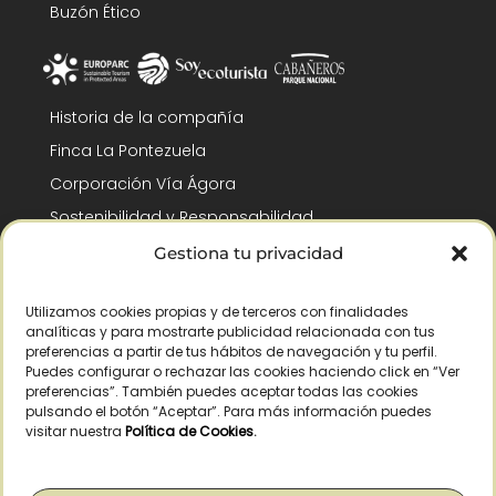
Buzón Ético
Historia de la compañía
Finca La Pontezuela
Corporación Vía Ágora
Sostenibilidad y Responsabilidad
RSC y Fundación Gómez-Pintado
Gestiona tu privacidad
Trabaja con nosotros
Utilizamos cookies propias y de terceros con finalidades
Reconocimientos
analíticas y para mostrarte publicidad relacionada con tus
preferencias a partir de tus hábitos de navegación y tu perfil.
Puedes configurar o rechazar las cookies haciendo click en “Ver
preferencias”. También puedes aceptar todas las cookies
pulsando el botón “Aceptar”. Para más información puedes
visitar nuestra
Política de Cookies
.
© Copyright 2026 /
– Todos los derechos reservados – La Pontezuela, SLU
|
Aviso legal
|
Política de privacidad
|
Política de cookies
|
Derecho de