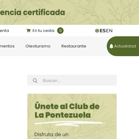
uenta
En tu cesta:
ES
EN
0
ementos
Oleoturismo
Restaurante
Actualidad
Buscar: