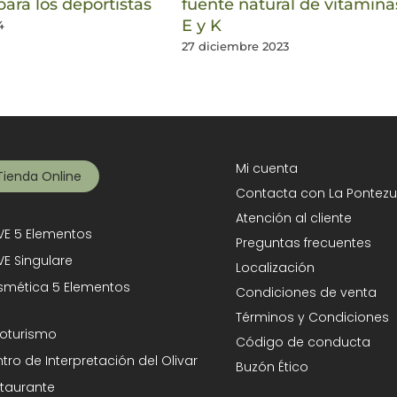
para los deportistas
fuente natural de vitamina
E y K
4
27 diciembre 2023
Mi cuenta
Tienda Online
Contacta con La Pontezu
Atención al cliente
E 5 Elementos
Preguntas frecuentes
E Singulare
Localización
mética 5 Elementos
Condiciones de venta
Términos y Condiciones
oturismo
Código de conducta
tro de Interpretación del Olivar
Buzón Ético
taurante