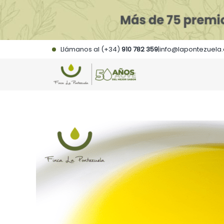
Saltar
al
contenido
Llámanos al (+34)
910 782 359
|
info@lapontezuela