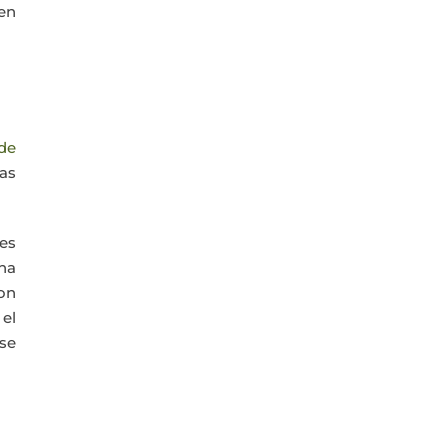
en
de
sas
es
ena
on
 el
 se