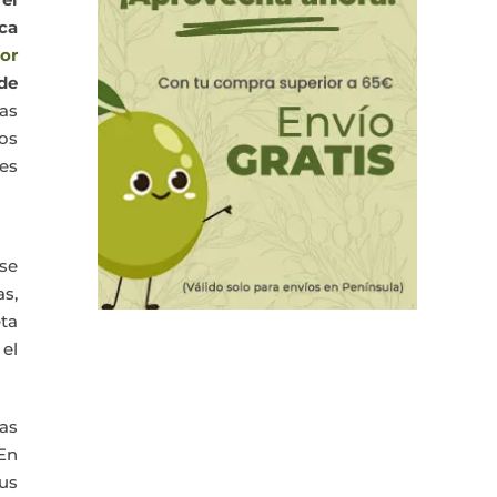
ca
or
de
as
ios
des
se
as,
eta
 el
ias
En
us