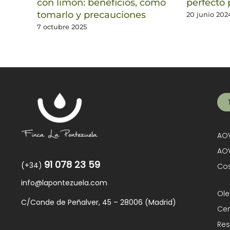
con limón: beneficios, cómo
perfecto 
tomarlo y precauciones
20 junio 202
7 octubre 2025
AOV
AOV
91 078 23 59
(+34)
Cos
info@lapontezuela.com
Ole
C/Conde de Peñalver, 45 – 28006 (Madrid)
Cen
Res