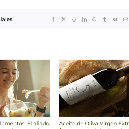
iales:
Facebook
X
Reddit
LinkedIn
WhatsApp
Tumblr
Vk
ementos: El aliado
Aceite de Oliva Virgen Extr