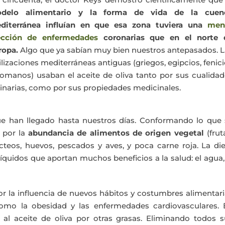
delo alimentario y la forma de vida de la cuen
diterránea influían en que esa zona tuviera una
men
ección de enfermedades
coronarias que en el norte 
ropa.
Algo que ya sabían muy bien nuestros antepasados. L
ilizaciones mediterráneas antiguas (griegos, egipcios, fenic
romanos) usaban el aceite de oliva tanto por sus cualida
linarias, como por sus propiedades medicinales.
que han llegado hasta nuestros días. Conformando lo que 
 por la
abundancia de alimentos de origen vegetal
(frut
ácteos, huevos, pescados y aves, y poca carne roja. La di
íquidos que aportan muchos beneficios a la salud: el agua,
or la influencia de nuevos hábitos y costumbres alimentar
mo la obesidad y las enfermedades cardiovasculares. 
al aceite de oliva por otras grasas. Eliminando todos s