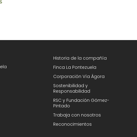
s
con limón: beneficios, cómo
perfecto par
tomarlo y precauciones
20 junio 2024
7 octubre 2025
Historia de la compañía
ela
Finca La Pontezuela
Corporación Vía Ágora
Sostenibilidad y
Responsabilidad
RSC y Fundación Gómez-
Pintado
Trabaja con nosotros
Reconocimientos