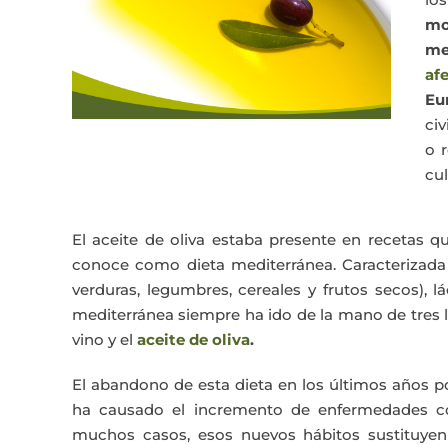
mo
me
af
Eu
civ
o 
cu
El aceite de oliva estaba presente en recetas 
conoce como dieta mediterránea. Caracterizada
verduras, legumbres, cereales y frutos secos), l
mediterránea siempre ha ido de la mano de tres l
vino y el
aceite de oliva
.
El abandono de esta dieta en los últimos años p
ha causado el incremento de enfermedades co
muchos casos, esos nuevos hábitos sustituyen 