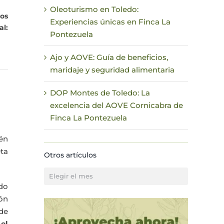
Oleoturismo en Toledo:
os
Experiencias únicas en Finca La
al:
Pontezuela
Ajo y AOVE: Guía de beneficios,
maridaje y seguridad alimentaria
DOP Montes de Toledo: La
excelencia del AOVE Cornicabra de
Finca La Pontezuela
én
eta
Otros artículos
Otros
artículos
do
ión
 de
e
el