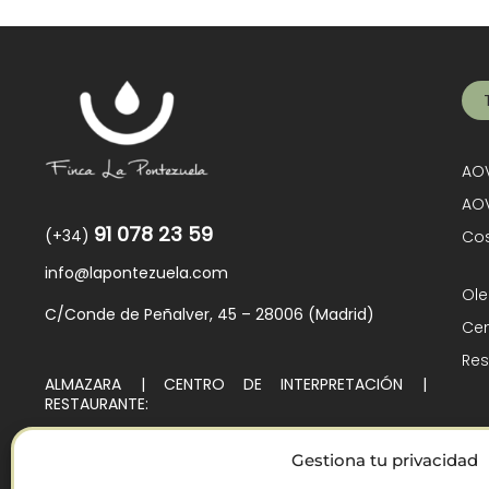
AOV
AOV
91 078 23 59
(+34)
Cos
info@lapontezuela.com
Ole
C/Conde de Peñalver, 45 – 28006 (Madrid)
Cen
Res
ALMAZARA | CENTRO DE INTERPRETACIÓN |
RESTAURANTE:
Ctra. de Villarejo de Montalbán, Km. 4
45140 – Los Navalmorales (Toledo)
Gestiona tu privacidad