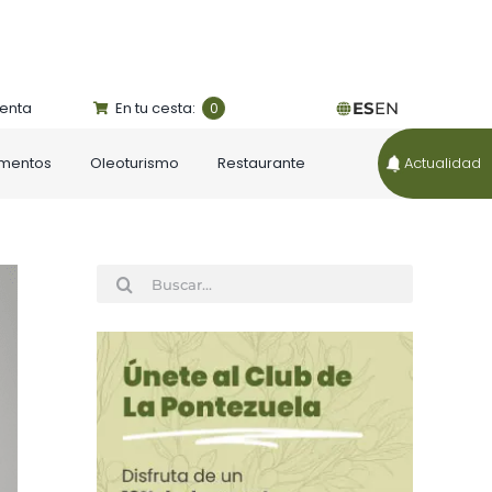
uenta
En tu cesta:
ES
EN
0
ementos
Oleoturismo
Restaurante
Actualidad
Buscar: