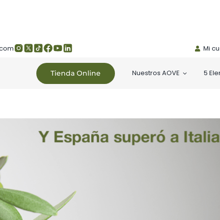
.com
Mi c
Nuestros AOVE
5 El
Tienda Online