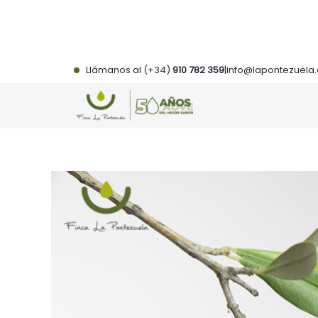
Saltar
al
contenido
Llámanos al (+34)
910 782 359
|
info@lapontezuela