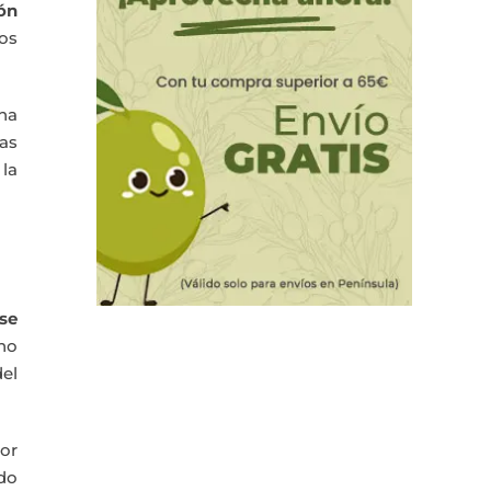
ón
os
 ha
las
la
 se
no
el
or
do