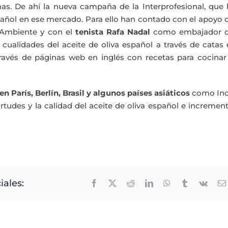
as. De ahí la nueva campaña de la Interprofesional, que 
spañol en ese mercado. Para ello han contado con el apoyo 
o Ambiente y con el
tenista Rafa Nadal
como embajador d
cualidades del aceite de oliva español a través de catas
 través de páginas web en inglés con recetas para cocinar
en París, Berlín, Brasil y algunos países asiáticos
como Ind
tudes y la calidad del aceite de oliva español e incremen
iales:
Facebook
X
Reddit
LinkedIn
WhatsApp
Tumblr
Vk