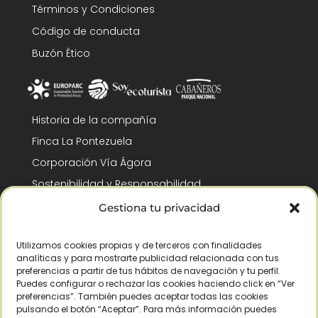
Términos y Condiciones
Código de conducta
Buzón Ético
Historia de la compañía
Finca La Pontezuela
Corporación Vía Ágora
Sostenibilidad y Responsabilidad
RSC y Fundación Gómez-Pintado
Gestiona tu privacidad
Trabaja con nosotros
Utilizamos cookies propias y de terceros con finalidades
Reconocimientos
analíticas y para mostrarte publicidad relacionada con tus
preferencias a partir de tus hábitos de navegación y tu perfil.
Puedes configurar o rechazar las cookies haciendo click en “Ver
preferencias”. También puedes aceptar todas las cookies
pulsando el botón “Aceptar”. Para más información puedes