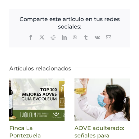
Comparte este artículo en tus redes
sociales:
Facebook
X
Reddit
LinkedIn
WhatsApp
Tumblr
Vk
Correo
electrónico
Artículos relacionados
Finca La
AOVE adulterado:
Pontezuela
señales para