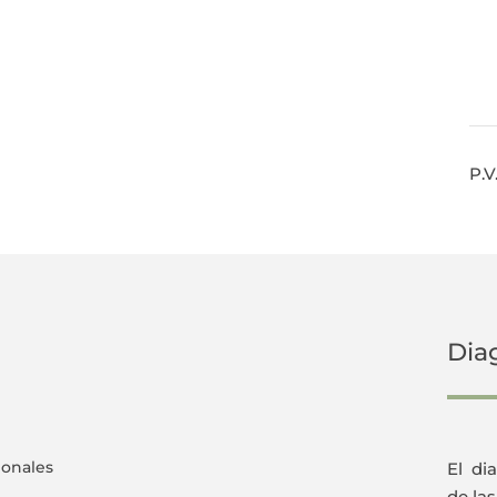
P.V
Dia
ionales
El di
de la