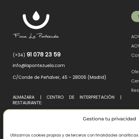
AOV
AOV
91 078 23 59
(+34)
Cos
info@lapontezuela.com
Ole
C/Conde de Peñalver, 45 – 28006 (Madrid)
Cen
Res
ALMAZARA | CENTRO DE INTERPRETACIÓN |
RESTAURANTE:
Ctra. de Villarejo de Montalbán, Km. 4
45140 – Los Navalmorales (Toledo)
Gestiona tu privacidad
Utilizamos cookies propias y de terceros con finalidades analítica