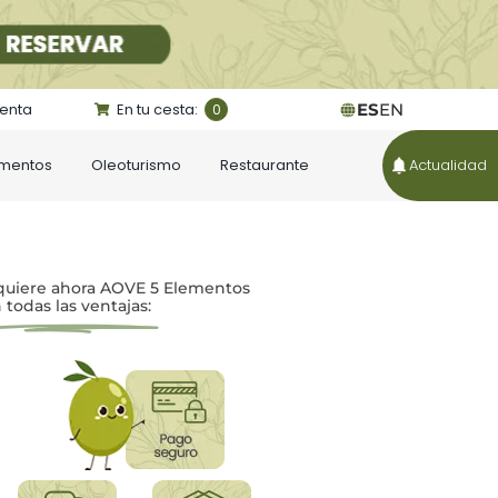
uenta
En tu cesta:
ES
EN
0
ementos
Oleoturismo
Restaurante
Actualidad
uiere ahora AOVE 5 Elementos
 todas las ventajas: