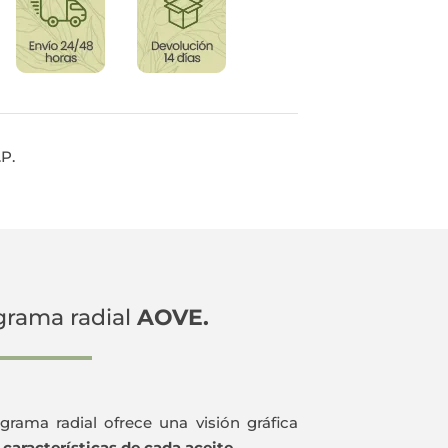
.P.
grama radial
AOVE.
agrama radial ofrece una visión gráfica
s
características de cada aceite
.