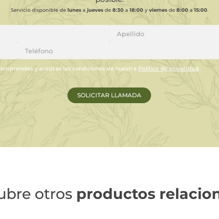
Servicio disponible de
lunes
a
jueves
de
8:30
a
18:00
y
viernes
de
8:00
a
15:00
.
comprendes y aceptas las condiciones de nuestra
Política de privacidad
.
ubre otros
productos relacio