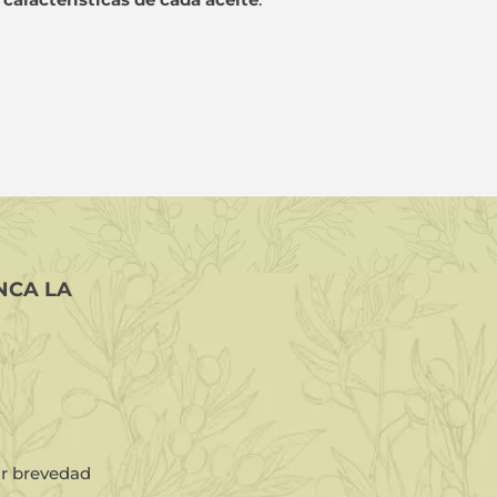
NCA LA
or brevedad