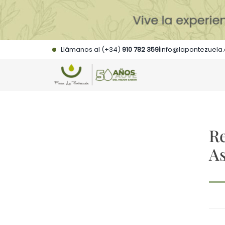
Saltar
al
contenido
Llámanos al (+34)
910 782 359
|
info@lapontezuela
Re
A