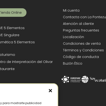
Mi cuenta
Tienda Online
Contacta con La Pontezu
Atención al cliente
E 5 Elementos
Preguntas frecuentes
E Singulare
Localización
mética 5 Elementos
Condiciones de venta
Términos y Condiciones
oturismo
Código de conducta
tro de Interpretación del Olivar
Buzón Ético
taurante
s y para mostrarte publicidad