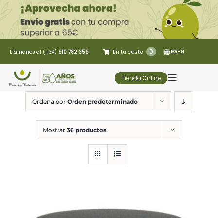
Saltar
al
contenido
0
En tu cesta
Llámanos al (+34)
910 782 359
ES
EN
Tienda Online
Toggle
Navigatio
Ordena por
Orden predeterminado
5 Elementos
Mostrar
36 productos
Oleoturismo
Restaurante
Contacto