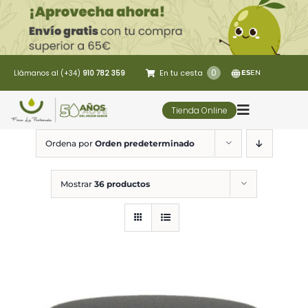
Saltar
al
contenido
0
En tu cesta
Llámanos al (+34)
910 782 359
ES
EN
Tienda Online
Toggle
Navigatio
Ordena por
Orden predeterminado
5 Elementos
Mostrar
36 productos
Oleoturismo
Restaurante
Contacto