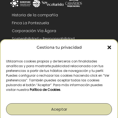
Historia de la compañía
Finca La Pontezuela
Corporación Vía Ágora
Sostenibilidad y Responsabilidad
RSC y Fundación Gómez-Pintado
Gestiona tu privacidad
Trabaja con nosotros
Utilizamos cookies propias y de terceros con finalidades
Reconocimientos
analíticas y para mostrarte publicidad relacionada con tus
preferencias a partir de tus hábitos de navegación y tu perfil.
Puedes configurar o rechazar las cookies haciendo click en “Ver
preferencias”. También puedes aceptar todas las cookies
pulsando el botón “Aceptar”. Para más información puedes
visitar nuestra
Política de Cookies
.
© Copyright 2026 /
– Todos los derechos reservados – La Pontezuela, SLU
|
Aviso legal
|
Política de privacidad
|
Política de cookies
|
Derecho de
desistimiento
Aceptar