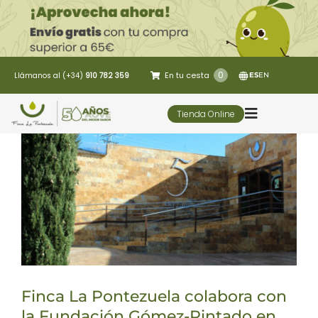
Saltar
al
contenido
0
En tu cesta
Llámanos al (+34)
910 782 359
ES
EN
Tienda Online
Toggle
Navigatio
5 Elementos
Oleoturismo
Restaurante
Finca La Pontezuela colabora con
Contacto
la Fundación Gómez-Pintado en