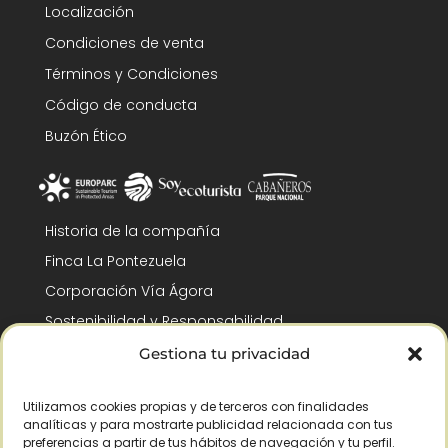
Localización
Condiciones de venta
Términos y Condiciones
Código de conducta
Buzón Ético
Historia de la compañía
Finca La Pontezuela
Corporación Vía Ágora
Sostenibilidad y Responsabilidad
RSC y Fundación Gómez-Pintado
Gestiona tu privacidad
Trabaja con nosotros
Utilizamos cookies propias y de terceros con finalidades
Reconocimientos
analíticas y para mostrarte publicidad relacionada con tus
preferencias a partir de tus hábitos de navegación y tu perfil.