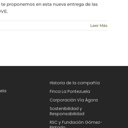
e te proponemos en esta nueva entrega de las
OVE.
Leer Más
Historia de la compañía
ela
Finca La Pontezuela
Corporación Vía Ágora
Sostenibilidad y
Responsabilidad
RSC y Fundación Gómez-
Pintado