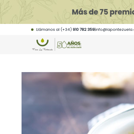
Saltar
al
contenido
Llámanos al (+34)
910 782 359
|
info@lapontezuela