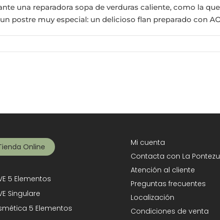
nte una reparadora sopa de verduras caliente, como la qu
 un postre muy especial: un delicioso flan preparado con A
Mi cuenta
Tienda Online
Contacta con La Pontezu
Atención al cliente
E 5 Elementos
Preguntas frecuentes
E Singulare
Localización
mética 5 Elementos
Condiciones de venta