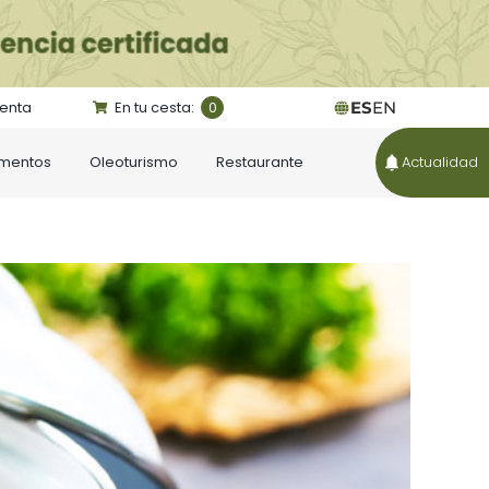
uenta
En tu cesta:
ES
EN
0
ementos
Oleoturismo
Restaurante
Actualidad