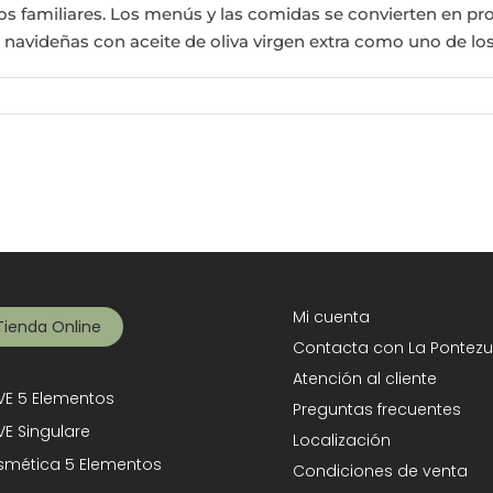
os familiares. Los menús y las comidas se convierten en p
 navideñas con aceite de oliva virgen extra como uno de los p
Mi cuenta
Tienda Online
Contacta con La Pontezu
Atención al cliente
E 5 Elementos
Preguntas frecuentes
E Singulare
Localización
mética 5 Elementos
Condiciones de venta