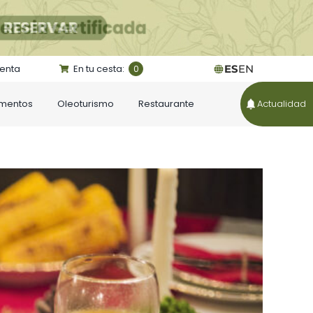
uenta
En tu cesta:
ES
EN
0
ementos
Oleoturismo
Restaurante
Actualidad