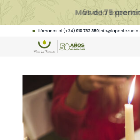
Saltar
al
contenido
Llámanos al (+34)
910 782 359
|
info@lapontezuela