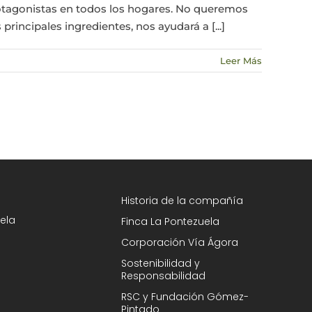
rotagonistas en todos los hogares. No queremos
rincipales ingredientes, nos ayudará a [...]
Leer Más
Historia de la compañía
ela
Finca La Pontezuela
Corporación Vía Ágora
Sostenibilidad y
Responsabilidad
RSC y Fundación Gómez-
Pintado