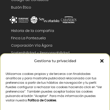
Buzón Ético
Historia de la compañía
Finca La Pontezuela
Corporación Vía Ágora
Sostenibilidad y Responsabilidad
RSC y Fundación Gómez-Pintado
Gestiona tu privacidad
Trabaja con nosotros
Utilizamos cookies propias y de terceros con finalidades
Reconocimientos
analíticas y para mostrarte publicidad relacionada con tus
preferencias a partir de tus hábitos de navegación y tu perfil.
Puedes configurar o rechazar las cookies haciendo click en “Ver
preferencias”. También puedes aceptar todas las cookies
pulsando el botón “Aceptar”. Para más información puedes
visitar nuestra
Política de Cookies
.