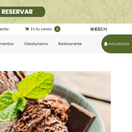
uenta
En tu cesta:
ES
EN
0
ementos
Oleoturismo
Restaurante
Actualidad