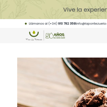
Saltar
al
contenido
Llámanos al (+34)
910 782 359
|
info@lapontezuela