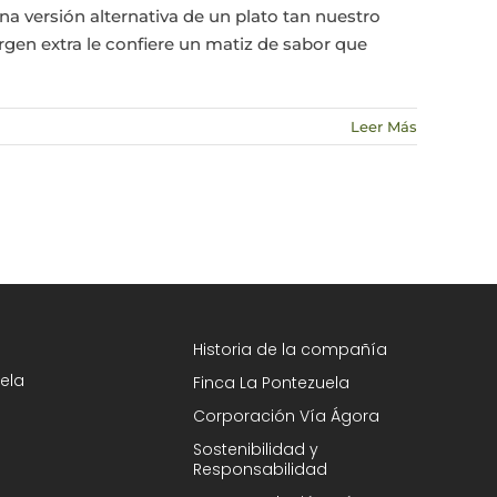
a versión alternativa de un plato tan nuestro
gen extra le confiere un matiz de sabor que
Leer Más
Historia de la compañía
ela
Finca La Pontezuela
Corporación Vía Ágora
Sostenibilidad y
Responsabilidad