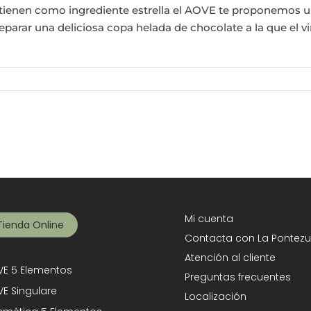
tienen como ingrediente estrella el AOVE te proponemos un
rar una deliciosa copa helada de chocolate a la que el vir
Mi cuenta
Tienda Online
Contacta con La Pontezu
Atención al cliente
E 5 Elementos
Preguntas frecuentes
E Singulare
Localización