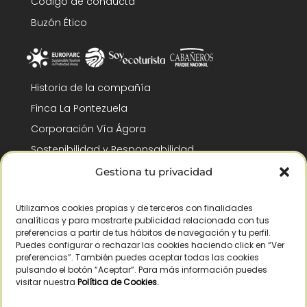
Código de conducta
Buzón Ético
Historia de la compañía
Finca La Pontezuela
Corporación Vía Ágora
Sostenibilidad y Responsabilidad
RSC y Fundación Gómez-Pintado
Gestiona tu privacidad
Trabaja con nosotros
Utilizamos cookies propias y de terceros con finalidades
Reconocimientos
analíticas y para mostrarte publicidad relacionada con tus
preferencias a partir de tus hábitos de navegación y tu perfil.
Puedes configurar o rechazar las cookies haciendo click en “Ver
preferencias”. También puedes aceptar todas las cookies
pulsando el botón “Aceptar”. Para más información puedes
visitar nuestra
Política de Cookies
.