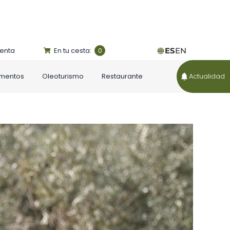
uenta
En tu cesta:
ES
EN
0
ementos
Oleoturismo
Restaurante
Actualidad