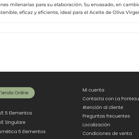
s milenarias para su elaboración. Su envasado, en cambio
ble, eficaz y eficiente, ideal para el Aceite de Oliva Virge
Mi cuenta
Tienda Online
Contacta con La Pontezu
Atención al cliente
E 5 Elementos
Preguntas frecuentes
E Singulare
Localización
mética 5 Elementos
Condiciones de venta