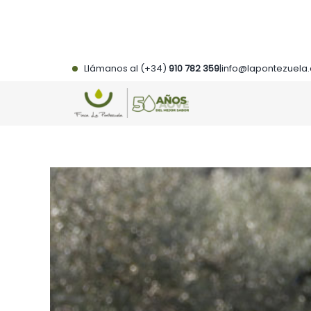
Saltar
al
contenido
Llámanos al (+34)
910 782 359
|
info@lapontezuela