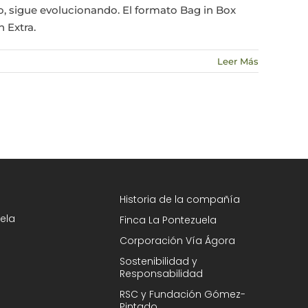
, sigue evolucionando. El formato Bag in Box
n Extra.
Leer Más
Historia de la compañía
ela
Finca La Pontezuela
Corporación Vía Ágora
Sostenibilidad y
Responsabilidad
RSC y Fundación Gómez-
Pintado