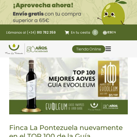
Saltar
al
contenido
0
En tu cesta
Llámanos al (+34)
910 782 359
ES
EN
Tienda Online
Toggle
Navigatio
5 Elementos
Oleoturismo
Restaurante
Finca La Pontezuela nuevamente
Contacto
en el TOP 100 de la Guía