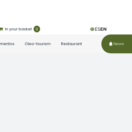
In your basket
0
ES
EN
ementos
Oleo-tourism
Restaurant
News