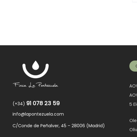
AOV
AOV
91 078 23 59
(+34)
5 E
info@lapontezuela.com
Ole
C/Conde de Peñalver, 45 – 28006 (Madrid)
Oli