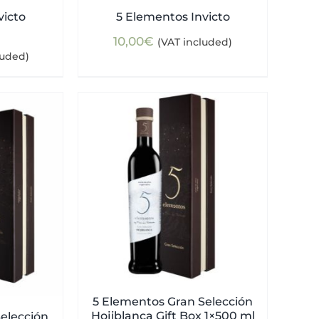
victo
5 Elementos Invicto
10,00
€
(VAT included)
luded)
5 Elementos Gran Selección
Hojiblanca Gift Box 1×500 ml
elección