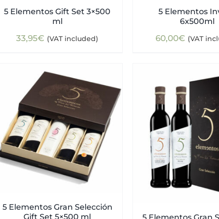
5 Elementos Gift Set 3×500
5 Elementos In
ml
6x500ml
33,95
€
60,00
€
(VAT included)
(VAT inc
5 Elementos Gran Selección
Gift Set 5×500 ml
5 Elementos Gran S