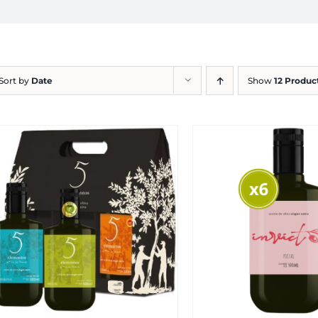
Sort by
Date
Show
12 Produc