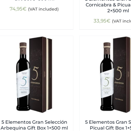
Cornicabra & Picual
74,95
€
(VAT included)
2×500 ml
33,95
€
(VAT inc
5 Elementos Gran Selección
5 Elementos Gran S
Arbequina Gift Box 1×500 ml
Picual Gift Box 1