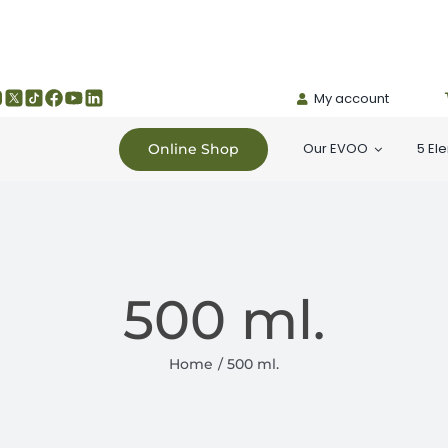
My account
Our EVOO
5 El
Online Shop
500 ml.
Home
500 ml.