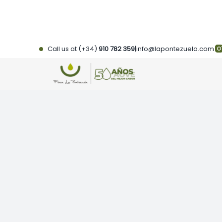
Skip
to
content
Call us at (+34)
910 782 359
|
info@lapontezuela.com