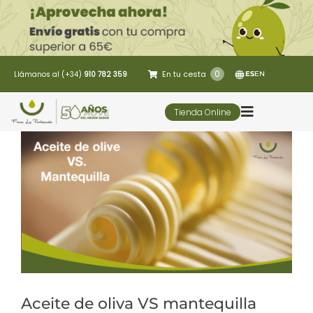
Saltar
al
contenido
0
En tu cesta
Llámanos al (+34)
910 782 359
ES
EN
Tienda Online
Toggle
Navigatio
5 Elementos
Oleoturismo
Restaurante
Contacto
Aceite de oliva VS mantequilla