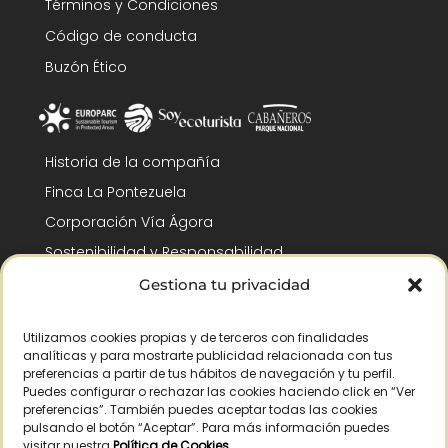
Términos y Condiciones
Código de conducta
Buzón Ético
Historia de la compañía
Finca La Pontezuela
Corporación Vía Ágora
Sostenibilidad y Responsabilidad
RSC y Fundación Gómez-Pintado
Gestiona tu privacidad
Trabaja con nosotros
Utilizamos cookies propias y de terceros con finalidades
Reconocimientos
analíticas y para mostrarte publicidad relacionada con tus
preferencias a partir de tus hábitos de navegación y tu perfil.
Puedes configurar o rechazar las cookies haciendo click en “Ver
preferencias”. También puedes aceptar todas las cookies
pulsando el botón “Aceptar”. Para más información puedes
visitar nuestra
Política de Cookies
.