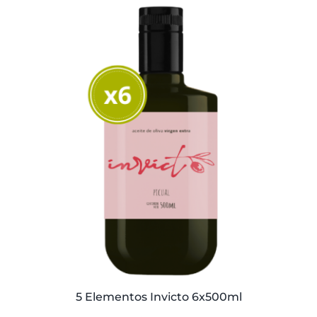
original
actual
era:
es:
39,95€.
34,95€.
5 Elementos Invicto 6x500ml