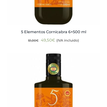
5 Elementos Cornicabra 6×500 ml
El
El
49,50
€
(IVA incluido)
51,00
€
precio
precio
original
actual
era:
es:
51,00€.
49,50€.