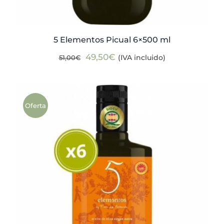
5 Elementos Picual 6×500 ml
El
El
49,50
€
(IVA incluido)
51,00
€
precio
precio
original
actual
era:
es:
Oferta
51,00€.
49,50€.