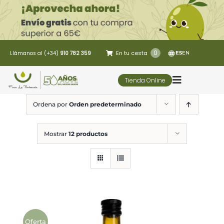
Saltar
al
contenido
0
En tu cesta
Llámanos al (+34)
910 782 359
ES
EN
Tienda Online
Toggle
Navigatio
Ordena por
Orden predeterminado
5 Elementos
Mostrar
12 productos
Oleoturismo
Restaurante
Contacto
Oferta