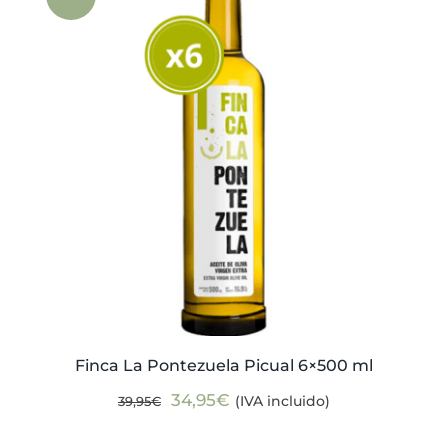
Actualidad
Mi cuenta
Finca La Pontezuela Picual 6×500 ml
El
El
34,95
€
(IVA incluido)
39,95
€
precio
precio