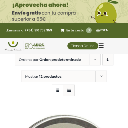
Saltar
al
contenido
0
En tu cesta
Llámanos al (+34)
910 782 359
ES
EN
Tienda Online
Toggle
Navigatio
Ordena por
Orden predeterminado
5 Elementos
Mostrar
12 productos
Oleoturismo
Restaurante
Contacto