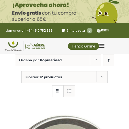
Saltar
al
contenido
0
En tu cesta
Llámanos al (+34)
910 782 359
ES
EN
Tienda Online
Toggle
Navigatio
Ordena por
Popularidad
5 Elementos
Mostrar
12 productos
Oleoturismo
Restaurante
Contacto