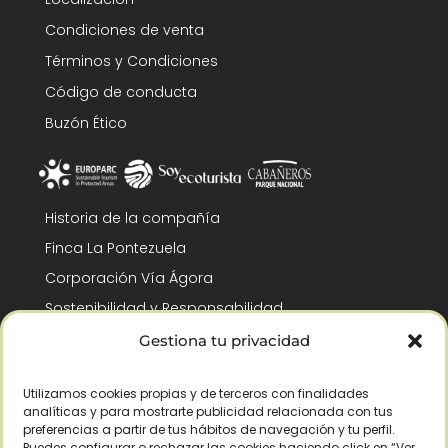
Condiciones de venta
Términos y Condiciones
Código de conducta
Buzón Ético
Historia de la compañía
Finca La Pontezuela
Corporación Vía Ágora
Sostenibilidad y Responsabilidad
RSC y Fundación Gómez-Pintado
Gestiona tu privacidad
Trabaja con nosotros
Utilizamos cookies propias y de terceros con finalidades
Reconocimientos
analíticas y para mostrarte publicidad relacionada con tus
preferencias a partir de tus hábitos de navegación y tu perfil.
Puedes configurar o rechazar las cookies haciendo click en “Ver