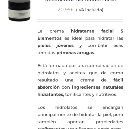
20,95
€
(IVA incluido)
Actualidad
Mi cuenta
La crema
hidratante facial 5
Elementos
es ideal para hidratar las
pieles jóvenes
y combatir esas
temidas
primeras arrugas
.
Está formada por una combinación de
hidrolatos y aceites que da como
resultado una crema de
fácil
absorción
con
ingredientes naturales
hidratantes
, tonificantes y nutritivos.
Los hidrolatos se encargan
principalmente de hidratar la piel, pero
también aportan propiedades
reafirmantes y purificantes, entre otras.