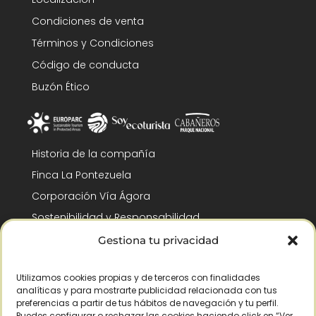
Condiciones de venta
Términos y Condiciones
Código de conducta
Buzón Ético
Historia de la compañía
Finca La Pontezuela
Corporación Vía Ágora
Sostenibilidad y Responsabilidad
RSC y Fundación Gómez-Pintado
Gestiona tu privacidad
Trabaja con nosotros
Utilizamos cookies propias y de terceros con finalidades
Reconocimientos
analíticas y para mostrarte publicidad relacionada con tus
preferencias a partir de tus hábitos de navegación y tu perfil.
Puedes configurar o rechazar las cookies haciendo click en “Ver