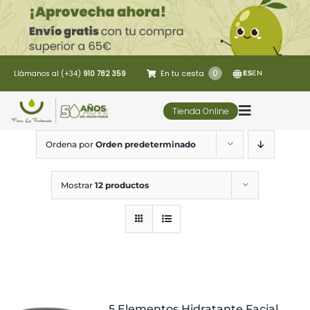
Saltar
al
contenido
0
En tu cesta
Llámanos al (+34)
910 782 359
ES
EN
Tienda Online
Toggle
Navigatio
Ordena por
Orden predeterminado
5 Elementos
Mostrar
12 productos
Oleoturismo
Restaurante
Contacto
5 Elementos Hidratante Facial