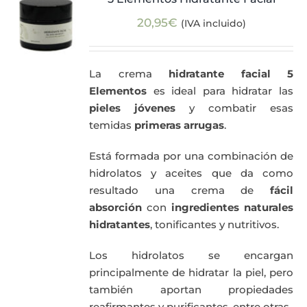
20,95
€
(IVA incluido)
Actualidad
Mi cuenta
La crema
hidratante facial 5
Elementos
es ideal para hidratar las
pieles jóvenes
y combatir esas
temidas
primeras arrugas
.
Está formada por una combinación de
hidrolatos y aceites que da como
resultado una crema de
fácil
absorción
con
ingredientes naturales
hidratantes
, tonificantes y nutritivos.
Los hidrolatos se encargan
principalmente de hidratar la piel, pero
también aportan propiedades
reafirmantes y purificantes, entre otras.