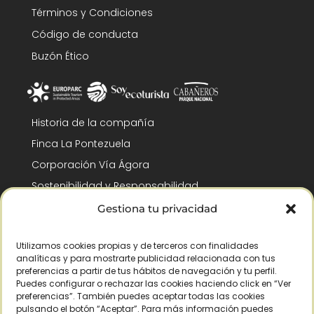
Términos y Condiciones
Código de conducta
Buzón Ético
Historia de la compañía
Finca La Pontezuela
Corporación Vía Ágora
Sostenibilidad y Responsabilidad
RSC y Fundación Gómez-Pintado
Gestiona tu privacidad
Trabaja con nosotros
Utilizamos cookies propias y de terceros con finalidades
Reconocimientos
analíticas y para mostrarte publicidad relacionada con tus
preferencias a partir de tus hábitos de navegación y tu perfil.
Puedes configurar o rechazar las cookies haciendo click en “Ver
preferencias”. También puedes aceptar todas las cookies
pulsando el botón “Aceptar”. Para más información puedes