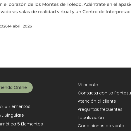
n el corazón de los Montes de Toledo. Adéntrate en el apas
vadoras salas de realidad virtual y un Centro de Interpreta
 2026
14 abril 2026
Mi cuenta
Tienda Online
Contacta con La Pontezu
Atención al cliente
E 5 Elementos
Preguntas frecuentes
E Singulare
Localización
mética 5 Elementos
Condiciones de venta