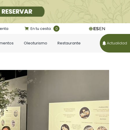
uenta
En tu cesta:
ES
EN
0
ementos
Oleoturismo
Restaurante
Actualidad