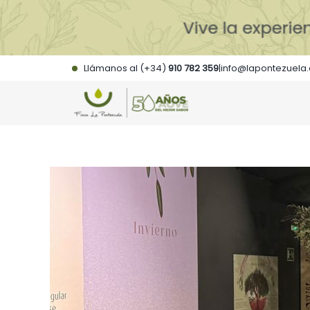
Saltar
al
contenido
Llámanos al (+34)
910 782 359
|
info@lapontezuela