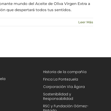
ionante mundo del Aceite de Oliva Virgen Extra a
ción que despertará todos tus sentidos.
Leer Más
Historia de la compañía
ela
Finca La Pontezuela
Corporación Vía Ágora
Sostenibilidad y
Responsabilidad
RSC y Fundación Gómez-
Pintado