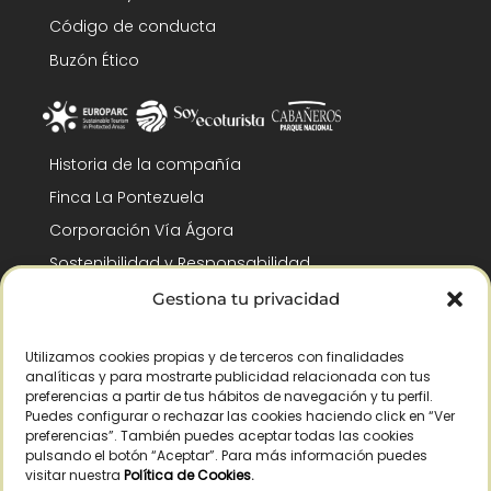
Código de conducta
Buzón Ético
Historia de la compañía
Finca La Pontezuela
Corporación Vía Ágora
Sostenibilidad y Responsabilidad
RSC y Fundación Gómez-Pintado
Gestiona tu privacidad
Trabaja con nosotros
Utilizamos cookies propias y de terceros con finalidades
Reconocimientos
analíticas y para mostrarte publicidad relacionada con tus
preferencias a partir de tus hábitos de navegación y tu perfil.
Puedes configurar o rechazar las cookies haciendo click en “Ver
preferencias”. También puedes aceptar todas las cookies
pulsando el botón “Aceptar”. Para más información puedes
visitar nuestra
Política de Cookies
.