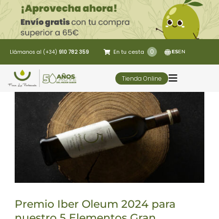
Saltar
al
contenido
0
En tu cesta
Llámanos al (+34)
910 782 359
ES
EN
Tienda Online
Toggle
Navigatio
5 Elementos
Oleoturismo
Restaurante
Premio Iber Oleum 2024 para
Contacto
nuestro 5 Elementos Gran