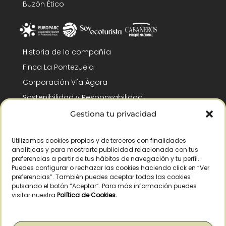
Buzón Ético
Historia de la compañía
Finca La Pontezuela
Corporación Vía Ágora
Sostenibilidad y Responsabilidad
RSC y Fundación Gómez-Pintado
Gestiona tu privacidad
Trabaja con nosotros
Utilizamos cookies propias y de terceros con finalidades
Reconocimientos
analíticas y para mostrarte publicidad relacionada con tus
preferencias a partir de tus hábitos de navegación y tu perfil.
Puedes configurar o rechazar las cookies haciendo click en “Ver
preferencias”. También puedes aceptar todas las cookies
pulsando el botón “Aceptar”. Para más información puedes
visitar nuestra
Política de Cookies
.
© Copyright 2026 /
– Todos los derechos reservados – La Pontezuela, SLU
|
Aviso legal
|
Política de privacidad
|
Política de cookies
|
Derecho de