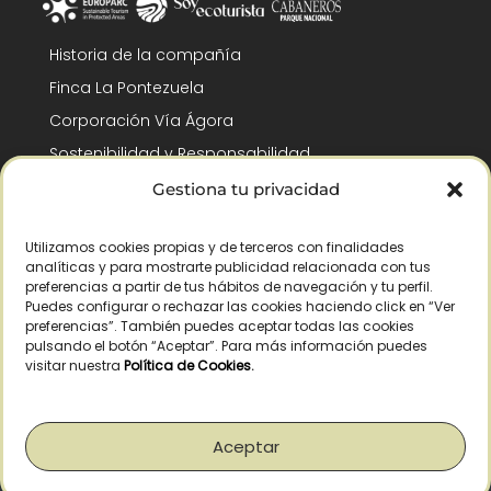
Historia de la compañía
Finca La Pontezuela
Corporación Vía Ágora
Sostenibilidad y Responsabilidad
RSC y Fundación Gómez-Pintado
Gestiona tu privacidad
Trabaja con nosotros
Utilizamos cookies propias y de terceros con finalidades
Reconocimientos
analíticas y para mostrarte publicidad relacionada con tus
preferencias a partir de tus hábitos de navegación y tu perfil.
Puedes configurar o rechazar las cookies haciendo click en “Ver
preferencias”. También puedes aceptar todas las cookies
pulsando el botón “Aceptar”. Para más información puedes
visitar nuestra
Política de Cookies
.
© Copyright 2026 /
– Todos los derechos reservados – La Pontezuela, SLU
|
Aviso legal
|
Política de privacidad
|
Política de cookies
|
Derecho de
desistimiento
Aceptar