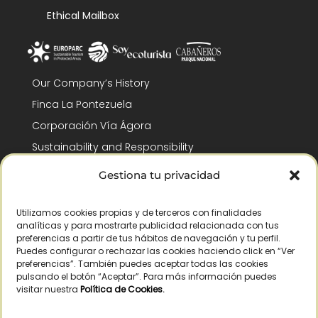
Ethical Mailbox
Our Company’s History
Finca La Pontezuela
Corporación Vía Ágora
Sustainability and Responsibility
CSR and Fundación Gómez-Pintado
Gestiona tu privacidad
Work with us
Recognitions
Utilizamos cookies propias y de terceros con finalidades
analíticas y para mostrarte publicidad relacionada con tus
preferencias a partir de tus hábitos de navegación y tu perfil.
Puedes configurar o rechazar las cookies haciendo click en “Ver
preferencias”. También puedes aceptar todas las cookies
pulsando el botón “Aceptar”. Para más información puedes
visitar nuestra
Política de Cookies
.
© Copyright 2026 /
2026
– All Rights Reserved – La Pontezuela, SLU |