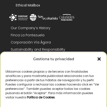
Ethical Mailbox
Our Company’s History
Finca La Pontezuela
Corporación Vía Ágora
Sustainability and Responsibility
CSR and Fundación Gómez-Pintado
Gestiona tu privacidad
Work with us
Recognitions
Utilizamos cookies propias y de terceros con finalidades
analíticas y para mostrarte publicidad relacionada con tus
preferencias a partir de tus hábitos de navegación y tu perfil.
Puedes configurar o rechazar las cookies haciendo click en “Ver
preferencias”. También puedes aceptar todas las cookies
pulsando el botón “Aceptar”. Para más información puedes
visitar nuestra
Política de Cookies
.
© Copyright 2026 /
2026
– All Rights Reserved – La Pontezuela, SLU |