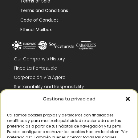
Terms of Sale
Terms and Conditions
Code of Conduct
Ethical Mailbox
Our Company’s History
Finca La Pontezuela
Corporación Vía Ágora
Sustainability and Responsibility
CSR and Fundación Gómez-Pintado
Gestiona tu privacidad
Work with us
Recognitions
Utilizamos cookies propias y de terceros con finalidades
analíticas y para mostrarte publicidad relacionada con tus
preferencias a partir de tus hábitos de navegación y tu perfil.
Puedes configurar o rechazar las cookies haciendo click en “Ver
preferencias”. También puedes aceptar todas las cookies