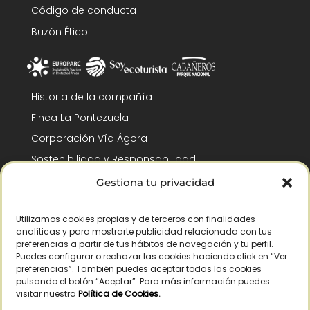
Código de conducta
Buzón Ético
Historia de la compañía
Finca La Pontezuela
Corporación Vía Ágora
Sostenibilidad y Responsabilidad
RSC y Fundación Gómez-Pintado
Gestiona tu privacidad
Trabaja con nosotros
Utilizamos cookies propias y de terceros con finalidades
Reconocimientos
analíticas y para mostrarte publicidad relacionada con tus
preferencias a partir de tus hábitos de navegación y tu perfil.
Puedes configurar o rechazar las cookies haciendo click en “Ver
preferencias”. También puedes aceptar todas las cookies
pulsando el botón “Aceptar”. Para más información puedes
visitar nuestra
Política de Cookies
.