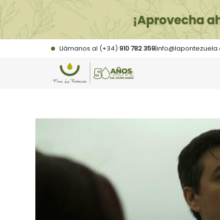
Saltar
al
contenido
Llámanos al (+34)
910 782 359
|
info@lapontezuela