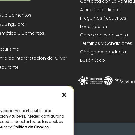
Contacta con La Pontezu
Atención al cliente
E 5 Elementos
Preguntas frecuentes
E Singulare
Localización
mética 5 Elementos
Condiciones de venta
Términos y Condiciones
oturismo
Código de conducta
tro de Interpretación del Olivar
Buzón Ético
taurante
s y para mostrarte publicidad
ón y tu perfil. Puedes configurar o
n puedes aceptar todas las cookies
 nuestra
Política de Cookies
.