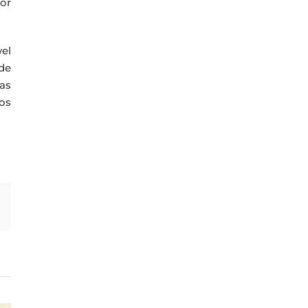
or
el
de
as
los
Correo
electrónico