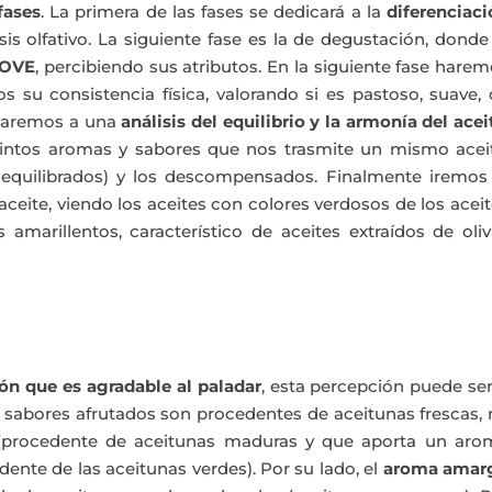
fases
. La primera de las fases se dedicará a la
diferenciac
isis olfativo. La siguiente fase es la de degustación, donde
 AOVE
, percibiendo sus atributos. En la siguiente fase hare
s su consistencia física, valorando si es pastoso, suave,
asaremos a una
análisis del equilibrio y la armonía del acei
tintos aromas y sabores que nos trasmite un mismo aceit
 equilibrados) y los descompensados. Finalmente iremos 
aceite, viendo los aceites con colores verdosos de los acei
 amarillentos, característico de aceites extraídos de oli
ón que es agradable al paladar
, esta percepción puede se
y sabores afrutados son procedentes de aceitunas frescas,
procedente de aceitunas maduras y que aporta un aro
ente de las aceitunas verdes). Por su lado, el
aroma amar