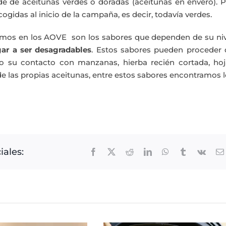
e de aceitunas verdes o doradas (aceitunas en envero). P
cogidas al inicio de la campaña, es decir, todavía verdes.
ramos en los AOVE son los sabores que dependen de su niv
ar a ser desagradables
. Estos sabores pueden proceder 
o su contacto con manzanas, hierba recién cortada, hoj
e las propias aceitunas, entre estos sabores encontramos 
iales:
Facebook
X
Reddit
LinkedIn
WhatsApp
Tumblr
Vk