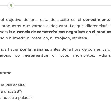
l objetivo de una cata de aceite es el
conocimiento
s productos que vamos a degustar. Lo que diferenciará l
 será la
ausencia de características negativas en el produc
o húmedo, ni metálico, ni atrojado, etcétera.
ienda hacer
por la mañana
, antes de la hora de comer, ya 
tadoras se incrementan
en esos momentos. Ademá
 aroma
al del aceite.
 a unos 28º)
e nuestro paladar