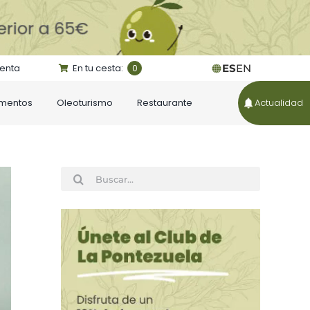
uenta
En tu cesta:
ES
EN
0
ementos
Oleoturismo
Restaurante
Actualidad
Buscar: