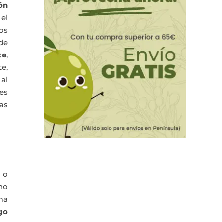
ión
 el
mos
 de
te
,
e,
al
tes
vas
r o
 no
ma
go