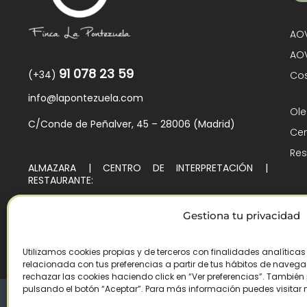
AOV
AOV
91 078 23 59
(+34)
Cos
info@lapontezuela.com
Ole
C/Conde de Peñalver, 45 – 28006 (Madrid)
Cen
Res
ALMAZARA | CENTRO DE INTERPRETACIÓN |
RESTAURANTE:
Ctra. de Villarejo de Montalbán, Km. 4
45140 – Los Navalmorales (Toledo)
Gestiona tu privacidad
Utilizamos cookies propias y de terceros con finalidades analítica
relacionada con tus preferencias a partir de tus hábitos de navegaci
rechazar las cookies haciendo click en “Ver preferencias”. Tambié
pulsando el botón “Aceptar”. Para más información puedes visitar