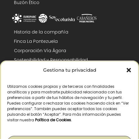
Buzón Ético
Historia de la compañía
Finca La Pontezuela
Corporación Vía Ágora
Sostenibilidad y Responsabilidad
RSC y Fundación Gómez-Pintado
Gestiona tu privacidad
Trabaja con nosotros
Utilizamos cookies propias y de terceros con finalidades
Reconocimientos
analíticas y para mostrarte publicidad relacionada con tus
preferencias a partir de tus hábitos de navegación y tu perfil.
Puedes configurar o rechazar las cookies haciendo click en “Ver
preferencias”. También puedes aceptar todas las cookies
pulsando el botón “Aceptar”. Para más información puedes
visitar nuestra
Política de Cookies
.
© Copyright 2026 /
– Todos los derechos reservados – La Pontezuela, SLU
|
Aviso legal
|
Política de privacidad
|
Política de cookies
|
Derecho de