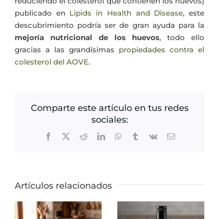
reduciendo el colesterol que contienen los huevos)
publicado en
Lipids in Health and Disease
, este
descubrimiento podría ser de gran ayuda para la
mejoría nutricional de los huevos
, todo ello
gracias a las grandísimas
propiedades contra el
colesterol del AOVE
.
Comparte este artículo en tus redes
sociales:
Facebook
X
Reddit
LinkedIn
WhatsApp
Tumblr
Vk
Correo
electrónico
Artículos relacionados