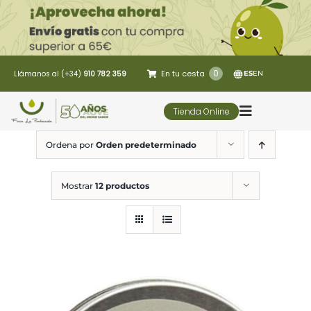
Saltar
al
contenido
0
En tu cesta
Llámanos al (+34)
910 782 359
ES
EN
Tienda Online
Toggle
Navigatio
Ordena por
Orden predeterminado
5 Elementos
Mostrar
12 productos
Oleoturismo
Restaurante
Contacto