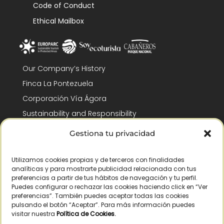
Code of Conduct
Ethical Mailbox
Our Company’s History
Finca La Pontezuela
Corporación Vía Ágora
Sustainability and Responsibility
CSR and Fundación Gómez-Pintado
Gestiona tu privacidad
Work with us
Recognitions
Utilizamos cookies propias y de terceros con finalidades
analíticas y para mostrarte publicidad relacionada con tus
preferencias a partir de tus hábitos de navegación y tu perfil.
Puedes configurar o rechazar las cookies haciendo click en “Ver
preferencias”. También puedes aceptar todas las cookies
pulsando el botón “Aceptar”. Para más información puedes
visitar nuestra
Política de Cookies
.