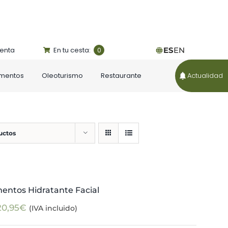
uenta
En tu cesta:
ES
EN
0
ementos
Oleoturismo
Restaurante
Actualidad
uctos
mentos Hidratante Facial
20,95
€
(IVA incluido)