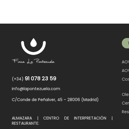
AOV
AOV
91 078 23 59
(+34)
Cos
info@lapontezuela.com
Ole
C/Conde de Peñalver, 45 – 28006 (Madrid)
Cen
Res
ALMAZARA | CENTRO DE INTERPRETACIÓN |
RESTAURANTE: