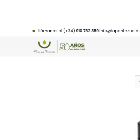
Saltar
al
contenido
Llámanos al (+34)
910 782 359
|
info@lapontezuela