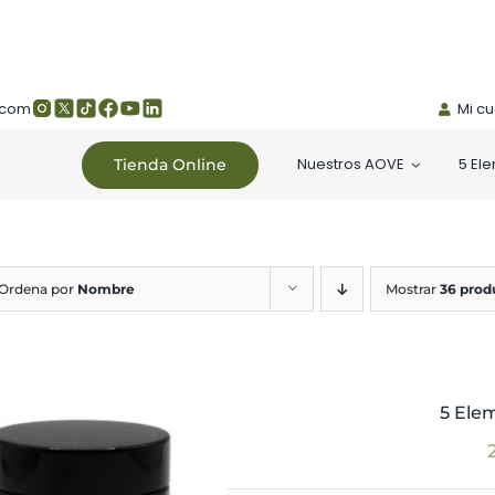
.com
Mi c
Nuestros AOVE
5 El
Tienda Online
Ordena por
Nombre
Mostrar
36 prod
5 Ele