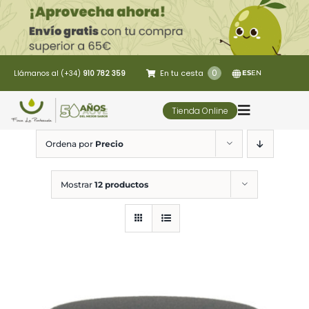
Saltar
al
contenido
0
En tu cesta
Llámanos al (+34)
910 782 359
ES
EN
Tienda Online
Toggle
Navigatio
Ordena por
Precio
5 Elementos
Mostrar
12 productos
Oleoturismo
Restaurante
Contacto