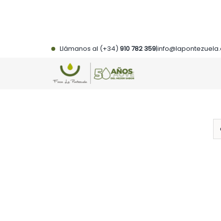
Saltar
al
contenido
Llámanos al (+34)
910 782 359
|
info@lapontezuela