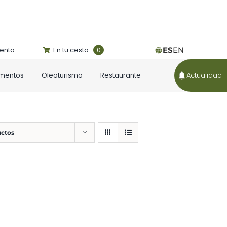
uenta
En tu cesta:
ES
EN
0
ementos
Oleoturismo
Restaurante
Actualidad
uctos