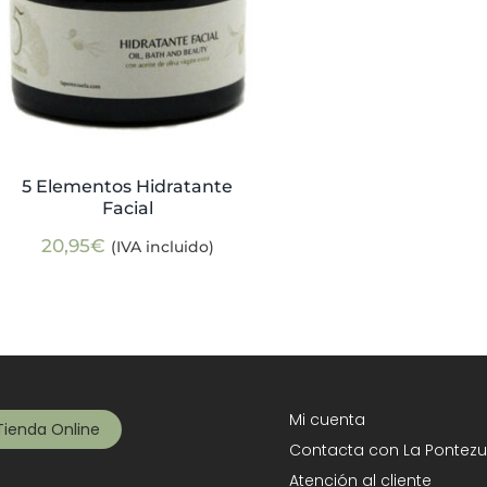
5 Elementos Hidratante
Facial
20,95
€
(IVA incluido)
Mi cuenta
Tienda Online
Contacta con La Pontezu
Atención al cliente