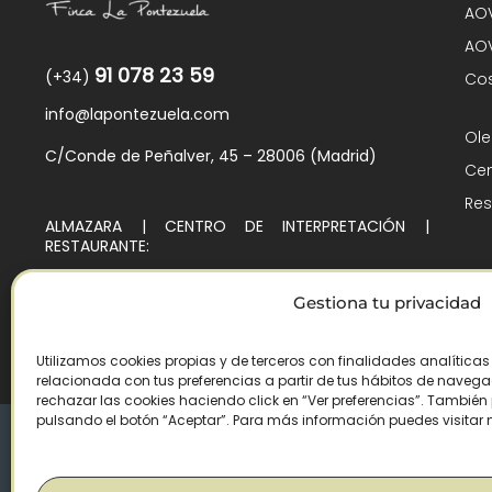
AOV
AOV
91 078 23 59
(+34)
Cos
info@lapontezuela.com
Ole
C/Conde de Peñalver, 45 – 28006 (Madrid)
Cen
Res
ALMAZARA | CENTRO DE INTERPRETACIÓN |
RESTAURANTE:
Ctra. de Villarejo de Montalbán, Km. 4
45140 – Los Navalmorales (Toledo)
Gestiona tu privacidad
Utilizamos cookies propias y de terceros con finalidades analítica
relacionada con tus preferencias a partir de tus hábitos de navegaci
rechazar las cookies haciendo click en “Ver preferencias”. Tambié
pulsando el botón “Aceptar”. Para más información puedes visitar
© Copyright 2026 /
– Todos los derechos reservado