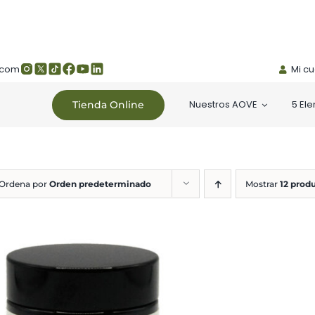
.com
Mi c
Nuestros AOVE
5 El
Tienda Online
Ordena por
Orden predeterminado
Mostrar
12 prod