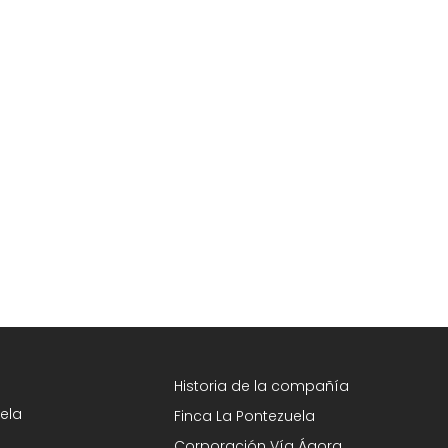
Historia de la compañía
ela
Finca La Pontezuela
Corporación Vía Ágora