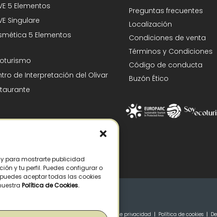
E 5 Elementos
Preguntas frecuentes
E Singulare
Localización
mética 5 Elementos
Condiciones de venta
Términos y Condiciones
oturismo
Código de conducta
tro de Interpretación del Olivar
Buzón Ético
taurante
s y para mostrarte publicidad
ón y tu perfil. Puedes configurar o
n puedes aceptar todas las cookies
 nuestra
Política de Cookies
.
s – La Pontezuela, SLU |
Aviso legal
|
Política de privacidad
|
Política de cookies
|
De