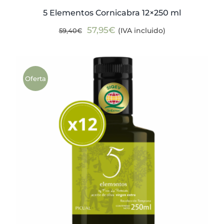
5 Elementos Cornicabra 12×250 ml
El
El
57,95
€
(IVA incluido)
59,40
€
precio
precio
original
actual
era:
es:
Oferta
59,40€.
57,95€.