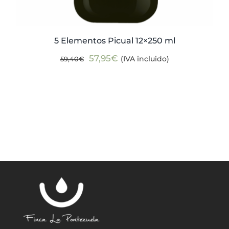
5 Elementos Picual 12×250 ml
El
El
57,95
€
(IVA incluido)
59,40
€
precio
precio
original
actual
era:
es:
59,40€.
57,95€.