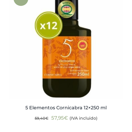
Actualidad
Mi cuenta
5 Elementos Cornicabra 12×250 ml
El
El
57,95
€
(IVA incluido)
59,40
€
precio
precio