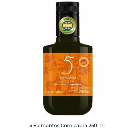
original
actual
era:
es:
59,40€.
57,95€.
5 Elementos Cornicabra 250 ml