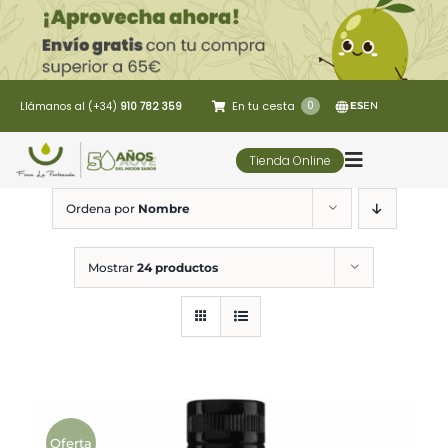
Saltar
al
contenido
En tu cesta
0
Llámanos al (+34)
910 782 359
ES
EN
Tienda Online
Toggle
Navigatio
Ordena por
Nombre
5 Elementos
Mostrar
24 productos
Oleoturismo
Restaurante
Contacto
Oferta