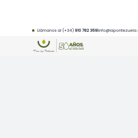
Saltar
al
contenido
Llámanos al (+34)
910 782 359
|
info@lapontezuela