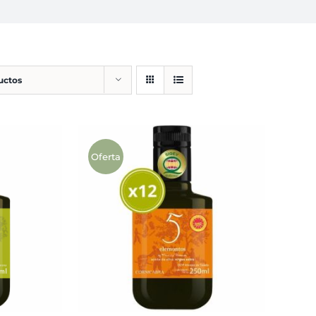
uctos
Oferta