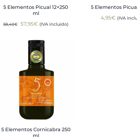
5 Elementos Picual 12×250
5 Elementos Picua
ml
4,95
€
(IVA incl
El
El
57,95
€
(IVA incluido)
59,40
€
precio
precio
original
actual
era:
es:
59,40€.
57,95€.
5 Elementos Cornicabra 250
ml