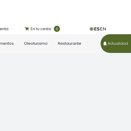
uenta
En tu cesta:
ES
EN
0
ementos
Oleoturismo
Restaurante
Actualidad