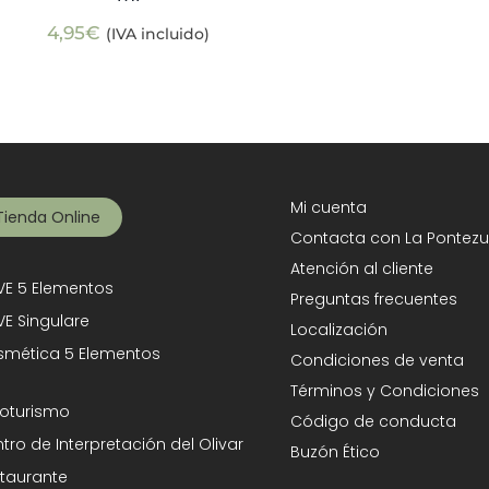
4,95
€
(IVA incluido)
Mi cuenta
Tienda Online
Contacta con La Pontezu
Atención al cliente
E 5 Elementos
Preguntas frecuentes
E Singulare
Localización
mética 5 Elementos
Condiciones de venta
Términos y Condiciones
oturismo
Código de conducta
tro de Interpretación del Olivar
Buzón Ético
taurante