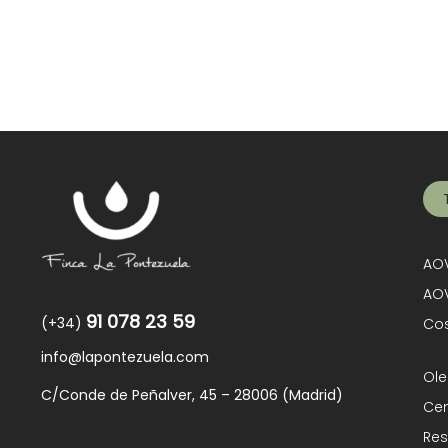
AOV
AOV
91 078 23 59
(+34)
Cos
info@lapontezuela.com
Ole
C/Conde de Peñalver, 45 – 28006 (Madrid)
Cen
Res