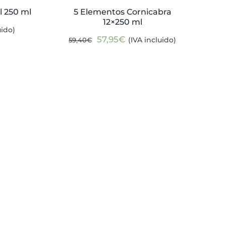
l 250 ml
5 Elementos Cornicabra
12×250 ml
uido)
El
El
57,95
€
(IVA incluido)
59,40
€
precio
precio
original
actual
era:
es:
59,40€.
57,95€.