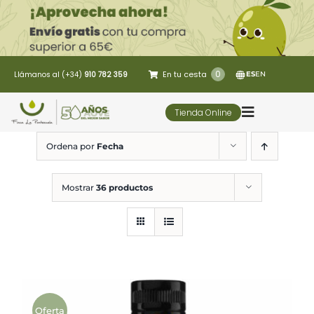
Saltar
al
contenido
0
En tu cesta
Llámanos al (+34)
910 782 359
ES
EN
Tienda Online
Toggle
Navigatio
Ordena por
Fecha
5 Elementos
Mostrar
36 productos
Oleoturismo
Restaurante
Contacto
Oferta