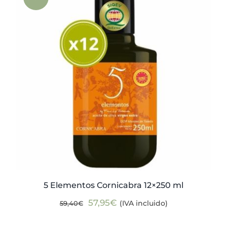
Actualidad
Mi cuenta
5 Elementos Cornicabra 12×250 ml
El
El
57,95
€
(IVA incluido)
59,40
€
precio
precio