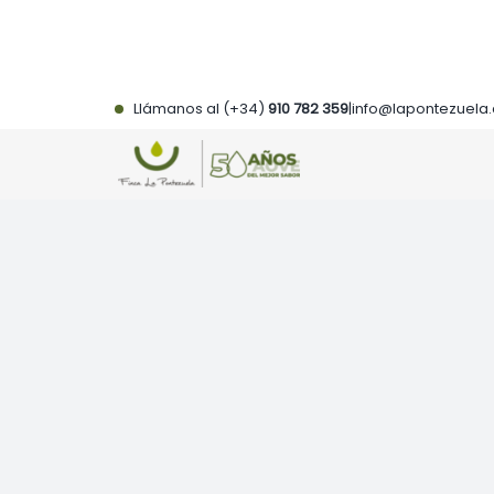
Saltar
al
contenido
Llámanos al (+34)
910 782 359
|
info@lapontezuela