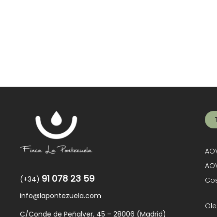
AOV
AOV
91 078 23 59
(+34)
Cos
info@lapontezuela.com
Ole
C/Conde de Peñalver, 45 – 28006 (Madrid)