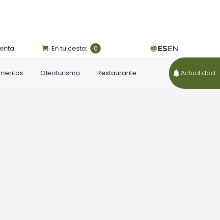
uenta
En tu cesta:
ES
EN
0
ementos
Oleoturismo
Restaurante
Actualidad