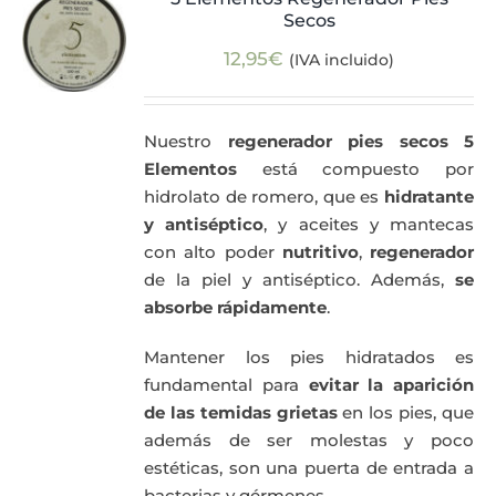
Secos
Actualidad
12,95
€
(IVA incluido)
Mi cuenta
Nuestro
regenerador pies secos 5
Elementos
está compuesto por
hidrolato de romero, que es
hidratante
y antiséptico
, y aceites y mantecas
con alto poder
nutritivo
,
regenerador
de la piel y antiséptico. Además,
se
absorbe rápidamente
.
Mantener los pies hidratados es
fundamental para
evitar la aparición
de las temidas grietas
en los pies, que
además de ser molestas y poco
estéticas, son una puerta de entrada a
bacterias y gérmenes.