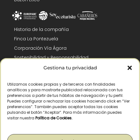
Historia de la compañía
Finca La Pontezuela
Corporación Vía Ágora
Sostenibilidad y Responsabilidad
RSC y Fundación Gómez-Pintado
Gestiona tu privacidad
Trabaja con nosotros
Utilizamos cookies propias y de terceros con finalidades
Reconocimientos
analíticas y para mostrarte publicidad relacionada con tus
preferencias a partir de tus hábitos de navegación y tu perfil.
Puedes configurar o rechazar las cookies haciendo click en “Ver
preferencias”. También puedes aceptar todas las cookies
pulsando el botón “Aceptar”. Para más información puedes
visitar nuestra
Política de Cookies
.
© Copyright 2026 /
– Todos los derechos reservados – La Pontezuela, SLU
|
Aviso legal
|
Política de privacidad
|
Política de cookies
|
Derecho de
desistimiento