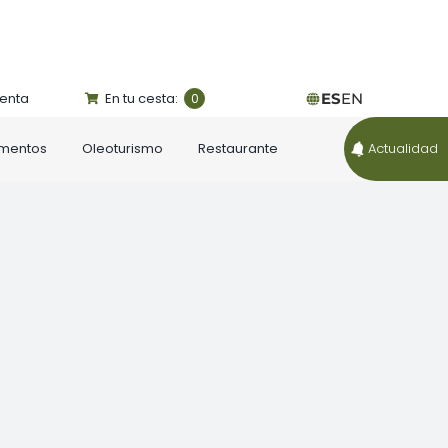
uenta
En tu cesta:
ES
EN
0
ementos
Oleoturismo
Restaurante
Actualidad