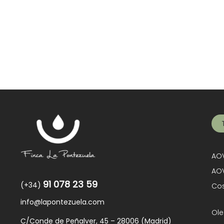
AOV
AOV
91 078 23 59
(+34)
Cos
info@lapontezuela.com
Ole
C/Conde de Peñalver, 45 – 28006 (Madrid)