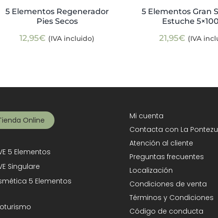
5 Elementos Regenerador
5 Elementos Gran S
Pies Secos
Estuche 5×10
12,95
€
21,95
€
(IVA incluido)
(IVA incl
Mi cuenta
Tienda Online
Contacta con La Pontezu
Atención al cliente
E 5 Elementos
Preguntas frecuentes
E Singulare
Localización
mética 5 Elementos
Condiciones de venta
Términos y Condiciones
oturismo
Código de conducta