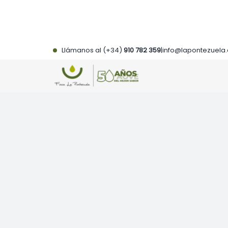
Saltar
al
contenido
Llámanos al (+34)
910 782 359
|
info@lapontezuela